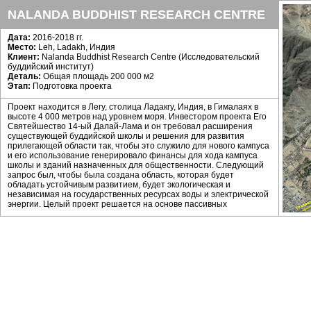
NALANDA BUDDHIST RESEARCH CENTRE
Дата:
2016-2018 гг.
Место:
Leh, Ladakh, Индия
Клиент:
Nalanda Buddhist Research Centre (Исследовательский
буддийский институт)
Деталь:
Общая площадь 200 000 м2
Этап:
Подготовка проекта
Проект находится в Легу, столица Ладакгу, Индия, в Гималаях в
высоте 4 000 метров над уровнем моря. Инвестором проекта Его
Святейшество 14-ый Далай-Лама и он требовал расширения
существующей буддийской школы и решения для развития
прилегающей области так, чтобы это служило для нового кампуса
и его использование генерировало финансы для хода кампуса
школы и зданий назначенных для общественности. Следующий
запрос был, чтобы была создана область, которая будет
обладать устойчивым развитием, будет экологическая и
независимая на государственных ресурсах воды и электрической
энергии. Целый проект решается на основе пассивных
солнечных принципов и основным строительным материалом
топтанная земля. Планированная область содержит кампус
школы для 600 студентов, их размещение, Nalanda Buddhist
Research Centre (исследовательский инситут), публичную
библиотеку, ладацкий музей, зал для лекций, медицинский пункт,
коммерческие классы и единицы жилья для аренды.