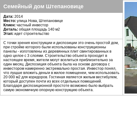
Семейный дом Штепановице
Дата:
2014
Местo:
улица Нова, Штепановице
Клиен:
частный инвестор
Деталь:
общая площадь 140 м2
Этап:
идет строительство
С точки зрения конструкции и диспозиции это очень простой дом,
при стройке которого были использованы конструкционны
панелы - изготовлены из деревянных плит свинтированных в
одно целое с 3 слоями. Строительство объекта проходит в
настоящее время, жители могут вселиться приблизительно за
один месяц. Диспозиция объекта была на основе договора с
инвестором намеренно экстремально простая. Инвестор понял,
что лущше вложить деньги в жилое помещенеи, чем использовать
20 000 м2 для коридоров. Гостиная является жилым вестибулем,
который доступен почти из всех отдельных помещений.
Благодаря диспозиционной простоте возможно было выбрать
самую экономичную опорную конструкцию объекта.
Конструкционные панелы для стен являются очень интересным
выбором для строительства деревянных домов. Мы выбрали
систему, когда доски видимы прямо в интерьере объекта. Это
выразительный элемент дизайна. Мы надеемся, что в будущем
будет поставщик панелей более флексибильный в качестве
дефектов опорной конструкции.