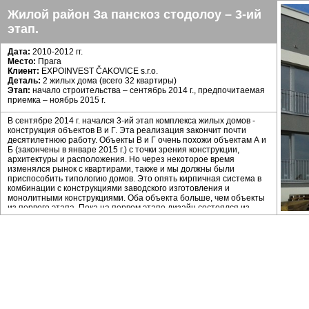
Жилой район За панскоз стодолоу – 3-ий
этап.
Дата:
2010-2012 гг.
Mесто:
Прага
Клиент:
EXPOINVEST ČAKOVICE s.r.o.
Деталь:
2 жилых дома (всего 32 квартиры)
Этап:
начало строительства – сентябрь 2014 г., предпочитаемая
приемка – ноябрь 2015 г.
В сентябре 2014 г. начался 3-ий этап комплекса жилых домов -
конструкция объектов В и Г. Эта реализация закончит почти
десятилетнюю работу. Объекты В и Г очень похожи объектам А и
Б (закончены в январе 2015 г.) с точки зрения конструкции,
архитектуры и расположения. Но через некоторое время
изменялся рынок с квартирами, также и мы должны были
приспособить типологию домов. Это опять кирпичная система в
комбинации с конструкциями заводского изготовления и
монолитными конструкциями. Оба объекта больше, чем объекты
из первого этапа. Пока на первом этапе дизайн состоялся из
разных типов квартир, на этом этапе больше квартир типа 2+kk и
3+kk. С точки зрения архитектуры это опять пластическая игра с
вместимостью и материалами. Приемка предпочитается в ноябре
2015 г. В настоящее время медленно начинается продажа всех
32 единиц жилья, некоторые уже забронированы.