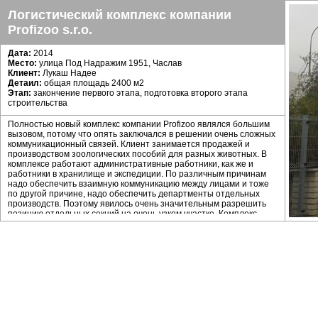
Логистический комплекс компании
Profizoo s.r.o.
Дата:
2014
Mесто:
улица Под Надражим 1951, Часлав
Клиент:
Лукаш Надее
Детаил:
общая площадь 2400 м2
Этап:
закончение первого этапа, подготовка второго этапа
строительства
Полностью новый комплекс компании Profizoo являлся большим
вызовом, потому что опять заключался в решении очень сложных
коммуникационный связей. Клиент занимается продажей и
производством зоологических пособий для разных животных. В
комплексе работают административные работники, как же и
работники в хранилище и экспедиции. По различным причинам
надо обеспечить взаимную коммуникацию между лицами и тоже
по другой причине, надо обеспечить департменты отдельных
производств. Поэтому явилось очень значительным разрешить
позицию отдельных секций на очень узком участке. Комплекс
состоит из административной части, хранилища (частично на
двух этажах), гаражей, приема и экспедиции. Отдельные секции
основаны на материалах и одновременно происходит
соединение узоров. С точки зрения конструкции это комбинация
кирпичных и стальных конструкций. Стальные конструкции
используются именно для стройки складских помещений,
кирпичные конструкции использованы в трех местах, где в
большиснтве находится администрация. Административная
часть пятиэтажное здание со вставленной единицей жилья и
выдачей купленного товара. Важным элементом сотрудничества