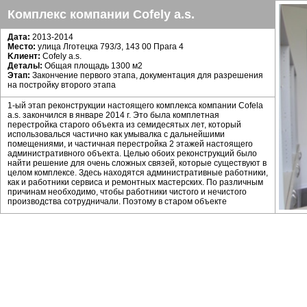
Комплекс компании Cofely a.s.
Дата:
2013-2014
Mесто:
улица Лготецка 793/3, 143 00 Прага 4
Kлиент:
Cofely a.s.
Детальl:
Общая площадь 1300 м2
Этап:
Закончение первого этапа, документация для разрешения
на постройку второго этапа
1-ый этап реконструкции настоящего комплекса компании Cofelа
a.s. закончился в январе 2014 г. Это была комплетная
перестройка старого объекта из семидесятых лет, который
использовалься частично как умывалка с дальнейшими
помещениями, и частичная перестройка 2 этажей настоящего
административного объекта. Целью обоих реконструкций было
найти решение для очень сложных связей, которые существуют в
целом комплексе. Здесь находятся административные работники,
как и работники сервиса и ремонтных мастерских. По различным
причинам необходимо, чтобы работники чистого и нечистого
производства сотрудничали. Поэтому в старом объекте
построился современный бэкраунд, в котором находятся офисы и
другие нужные помещения. На реконструированных этажах
настоящего центральлного управления произошло изменение
первого этажа на логистический центр. Также менеджмент
компании получил новые современные офисы, которые
соответствуют настоящему дизайну и лучшей коммуникации с
другиму работниками менеджмента. В насотаящее время
происходит подготовка инженерских сетей второго этапа,
которая состоит в комплетной реконструкции внешних площадок,
решении инфраструктуры комплекса и конечное улучшение